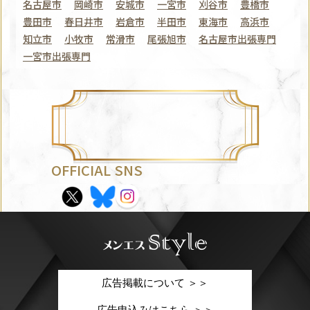
名古屋市
岡崎市
安城市
一宮市
刈谷市
豊橋市
豊田市
春日井市
岩倉市
半田市
東海市
高浜市
知立市
小牧市
常滑市
尾張旭市
名古屋市出張専門
一宮市出張専門
OFFICIAL SNS
広告掲載について ＞＞