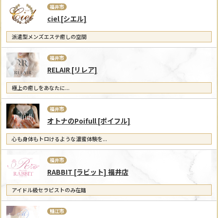
福井市
ciel [シエル]
派遣型メンズエステ癒しの空間
福井市
RELAIR [リレア]
極上の癒しをあなたに...
福井市
オトナのPoifull [ポイフル]
心も身体もトロけるような濃蜜体験を...
福井市
RABBIT [ラビット] 福井店
アイドル級セラピストのみ在籍
鯖江市