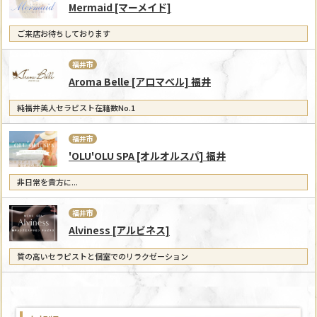
Mermaid [マーメイド]
ご来店お待ちしております
福井市
Aroma Belle [アロマべル] 福井
純福井美人セラピスト在籍数No.1
福井市
'OLU'OLU SPA [オルオルスパ] 福井
非日常を貴方に...
福井市
Alviness [アルビネス]
質の高いセラピストと個室でのリラクゼーション