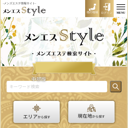
-メンズエステ情報サイト-
他の地域
ログイン
MENU
中部版
現在地
エリア
から探す
から探す