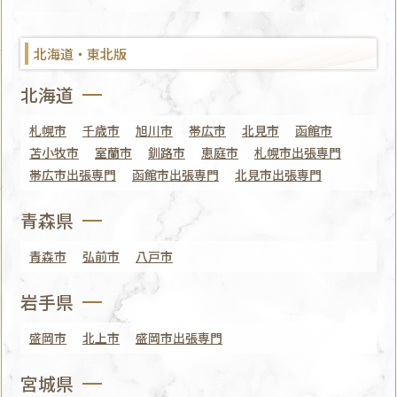
北海道・東北版
北海道
札幌市
千歳市
旭川市
帯広市
北見市
函館市
苫小牧市
室蘭市
釧路市
恵庭市
札幌市出張専門
帯広市出張専門
函館市出張専門
北見市出張専門
青森県
青森市
弘前市
八戸市
岩手県
盛岡市
北上市
盛岡市出張専門
宮城県