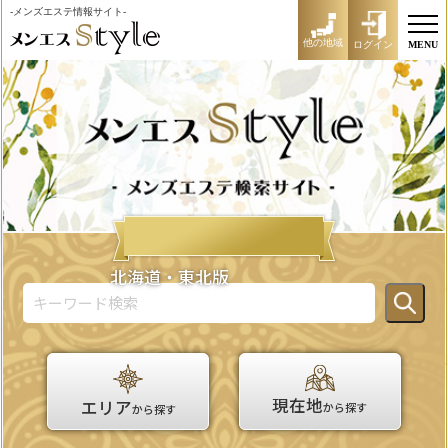
-メンズエステ情報サイト-
他の地域
ログイン
MENU
北海道・東北版
現在地
エリア
から探す
から探す