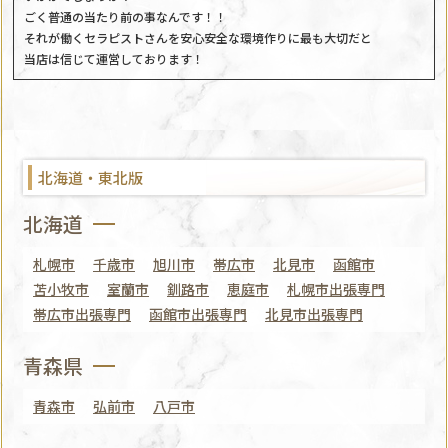
ごく普通の当たり前の事なんです！！
それが働くセラピストさんを安心安全な環境作りに最も大切だと
当店は信じて運営しております！
北海道・東北版
北海道
札幌市
千歳市
旭川市
帯広市
北見市
函館市
苫小牧市
室蘭市
釧路市
恵庭市
札幌市出張専門
帯広市出張専門
函館市出張専門
北見市出張専門
青森県
青森市
弘前市
八戸市