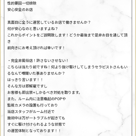
性的要因一切排除
安心安全のお店
真面目に全うに運営しているお店で働きませんか？
何が安心なのと思いますよね？
これからポイントをご説明致します！どうか最後まで是非お目を通して頂
き
前向きにお考え頂ければ幸いです！
・完全非風俗店！許さないさせない！
こちらは当たり前ですね！何より抜け駆けしてしまうセラピストさんもい
るなんて噂聞いた事ありませんか？
はっきり言います！！
そんな方は即解雇ですし
お客様も即出禁+しかるべき対処を取ります。
また、ルーム内に注意喚起のPOPや
監視カメラの設置も行っており
当店スタッフがルーム付近で
施術中は万が一トラブルが起きても
すぐに駆け付けられるような状態で
の運営体制となっております！！