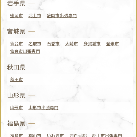
岩手県
盛岡市
北上市
盛岡市出張専門
宮城県
仙台市
名取市
石巻市
大崎市
多賀城市
登米市
仙台市出張専門
秋田県
秋田市
山形県
山形市
山形市出張専門
福島県
福島市
郡山市
いわき市
西白河郡
郡山市出張専門