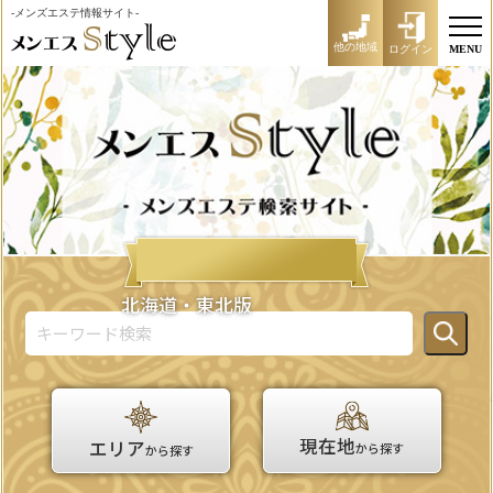
-メンズエステ情報サイト-
他の地域
ログイン
MENU
北海道・東北版
現在地
エリア
から探す
から探す