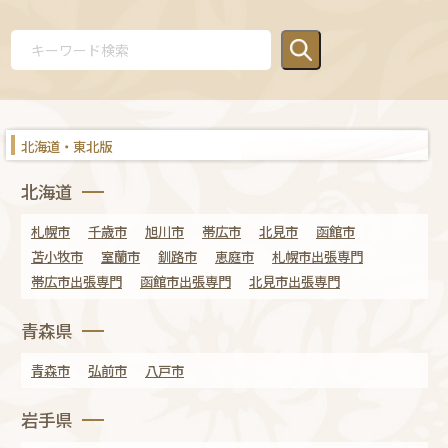
北海道・東北版
北海道
札幌市
千歳市
旭川市
帯広市
北見市
函館市
苫小牧市
室蘭市
釧路市
恵庭市
札幌市出張専門
帯広市出張専門
函館市出張専門
北見市出張専門
青森県
青森市
弘前市
八戸市
岩手県