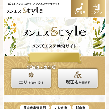
【公式】メンエスstyle
-メンズエステ情報サイト-
他の地域
ログイン
北海道・東北版
現在地
エリア
から探す
から探す
郡山市出張専門
いわき市
郡山市