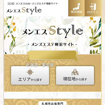
【公式】メンエスstyle
-メンズエステ情報サイト-
他の地域
ログイン
北海道・東北版
現在地
エリア
から探す
から探す
札幌市出張専門