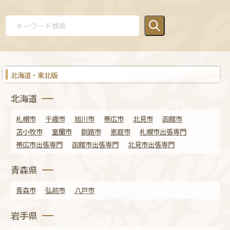
北海道・東北版
北海道
札幌市
千歳市
旭川市
帯広市
北見市
函館市
苫小牧市
室蘭市
釧路市
恵庭市
札幌市出張専門
帯広市出張専門
函館市出張専門
北見市出張専門
青森県
青森市
弘前市
八戸市
岩手県