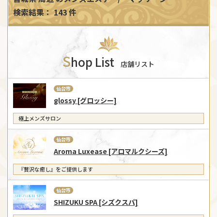
検索結果： 143 件
S
hop List
店舗リスト
仙台市
glossy [グロッシー]
極上メンズサロン
仙台市
Aroma Luxease [アロマルクシーズ]
『贅沢な癒し』をご提供します
仙台市
SHIZUKU SPA [シズクスパ]