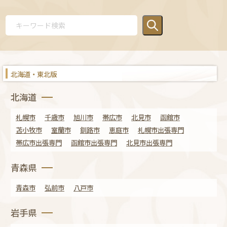
北海道・東北版
北海道
札幌市
千歳市
旭川市
帯広市
北見市
函館市
苫小牧市
室蘭市
釧路市
恵庭市
札幌市出張専門
帯広市出張専門
函館市出張専門
北見市出張専門
青森県
青森市
弘前市
八戸市
岩手県