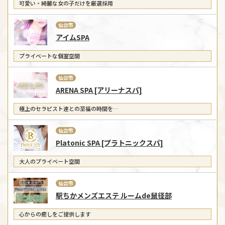
可愛い・綺麗な女の子だけを厳選採用
仙台市
アイムSPA
プライベートな個室空間
仙台市
ARENA SPA [アリーナスパ]
極上のセラピスト達との至福の時間を…
仙台市
Platonic SPA [プラトニックスパ]
大人のプライベート空間
仙台市
駅ちかメンズエステ ルームde鼠径部
心からの癒しをご提供します