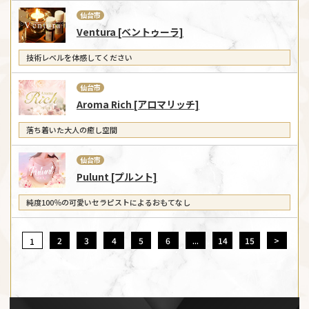
仙台市
Ventura [ベントゥーラ]
技術レベルを体感してください
仙台市
Aroma Rich [アロマリッチ]
落ち着いた大人の癒し空間
仙台市
Pulunt [プルント]
純度100％の可愛いセラピストによるおもてなし
2
3
4
5
6
...
14
15
>
1