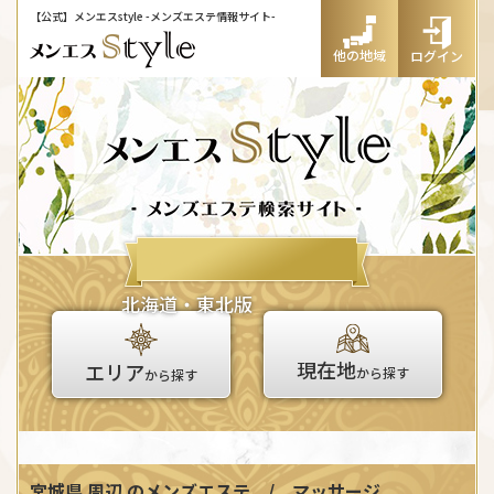
【公式】メンエスstyle
-メンズエステ情報サイト-
他の地域
ログイン
北海道・東北版
現在地
エリア
から探す
から探す
宮城県 周辺
のメンズエステ / マッサージ