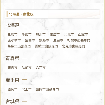
北海道・東北版
北海道
札幌市
千歳市
旭川市
帯広市
北見市
函館市
苫小牧市
室蘭市
釧路市
恵庭市
札幌市出張専門
帯広市出張専門
函館市出張専門
北見市出張専門
青森県
青森市
弘前市
八戸市
岩手県
盛岡市
北上市
盛岡市出張専門
宮城県