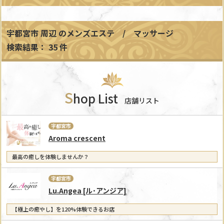
宇都宮市 周辺
のメンズエステ / マッサージ
検索結果： 35 件
S
hop List
店舗リスト
宇都宮市
Aroma crescent
最高の癒しを体験しませんか？
宇都宮市
Lu.Angea [ル･アンジア]
【極上の癒やし】を120%体験できるお店