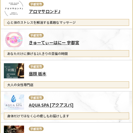
宇都宮市
アロマサロンドJ
心と体のストレスを解消する素敵なマッサージ
宇都宮市
きゅーてぃーはにー 宇都宮
あなただけに捧げる2人きりの至福の時間
宇都宮市
昼顔 栃木
大人の女性専門店
宇都宮市
AQUA SPA [アクアスパ]
身体だけではなく心の癒しもお届けします
宇都宮市