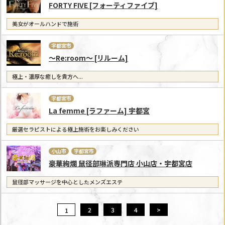
FORTY FIVE [フォーティファイブ]
美女がオールハンドで施術
宇都宮市
～Re:room～ [リルーム]
極上・濃厚な癒しを貴方へ...
宇都宮市
La femme [ラファーム] 宇都宮
厳選セラピストによる極上施術をお楽しみください
小山市
宇都宮市
豪華絢爛 鼠径部琳派専門店 小山店・宇都宮店
鼠径部マッサージを中心としたメンズエステ
2
3
4
>
1