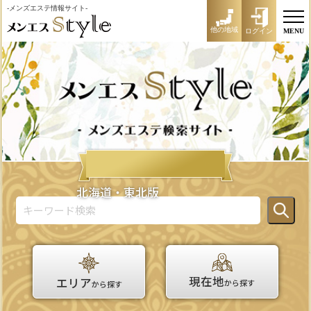
-メンズエステ情報サイト-
他の地域
ログイン
MENU
北海道・東北版
現在地
エリア
から探す
から探す