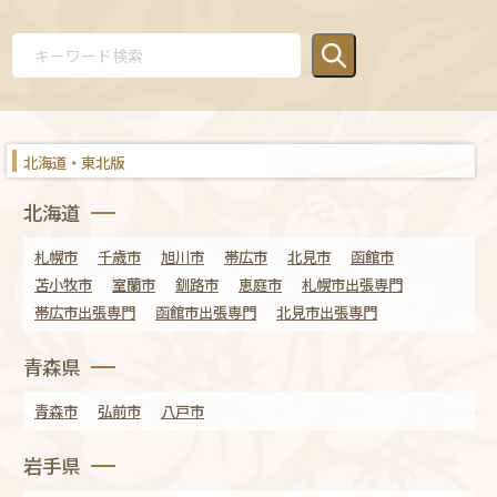
北海道・東北版
北海道
札幌市
千歳市
旭川市
帯広市
北見市
函館市
苫小牧市
室蘭市
釧路市
恵庭市
札幌市出張専門
帯広市出張専門
函館市出張専門
北見市出張専門
青森県
青森市
弘前市
八戸市
岩手県