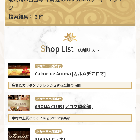
ジ
検索結果： 3 件
S
hop List
店舗リスト
北九州市出張専門
Calme de Aroma [カルムデアロマ]
疲れたカラダをリフレッシュする至福の時間
北九州市出張専門
AROMA CLUB [アロマ倶楽部]
本物の上質がここにあるアロマ俱楽部
北九州市出張専門
atena [アテナ]