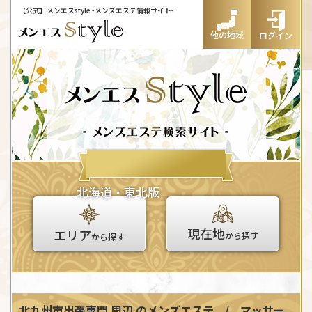
【公式】メンエスstyle
-メンズエステ情報サイト-
他の地域
ログイン
北海道・東北版
現在地
エリア
から探す
から探す
北九州市出張専門 周辺
のメンズエステ / マッサー