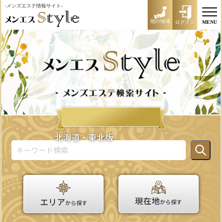
-メンズエステ情報サイト-
他の地域
ログイン
MENU
北海道・東北版
現在地
エリア
から探す
から探す