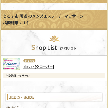
うるま市 周辺
のメンズエステ / マッサージ
検索結果： 1 件
S
hop List
店舗リスト
うるま市
clover [クローバー]
泡泡洗体マッサージ
北海道・東北版