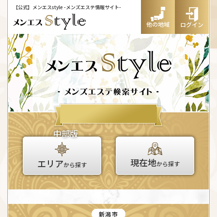
【公式】メンエスstyle
-メンズエステ情報サイト-
他の地域
ログイン
中部版
現在地
エリア
から探す
から探す
新潟市