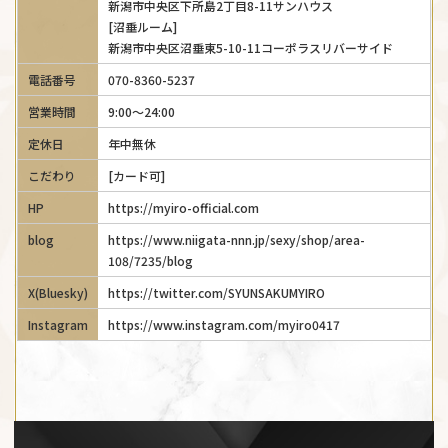
新潟市中央区下所島2丁目8-11サンハウス
[沼垂ルーム]
新潟市中央区沼垂東5-10-11コーポラスリバーサイド
電話番号
070-8360-5237
営業時間
9:00～24:00
定休日
年中無休
こだわり
[カード可]
HP
https://myiro-official.com
blog
https://www.niigata-nnn.jp/sexy/shop/area-
108/7235/blog
X(Bluesky)
https://twitter.com/SYUNSAKUMYIRO
Instagram
https://www.instagram.com/myiro0417