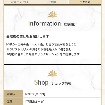
在籍セラピスト
出勤表
アクセス
I
nformation
店舗紹介
最高級の癒しをお届けします
MYIRO＝自分の色「十人十色」と言う言葉があるように
セラピスト1人1人の良さと個性を最大限に引き出し
お客様に合わせた最高のリラクゼーションをご提供します
S
hop
ショップ情報
店舗名
MYIRO [マイロ]
住所
[下所島ルーム]