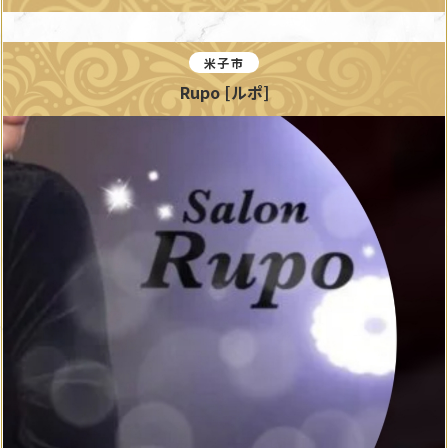
米子市
Rupo [ルポ]