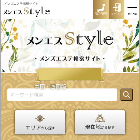
-メンズエステ情報サイト-
他の地域
ログイン
MENU
中国・四国版
現在地
エリア
から探す
から探す