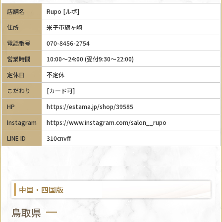
店舗名
Rupo [ルポ]
住所
米子市旗ヶ崎
電話番号
070-8456-2754
営業時間
10:00～24:00 (受付9:30～22:00)
定休日
不定休
こだわり
[カード可]
HP
https://estama.jp/shop/39585
Instagram
https://www.instagram.com/salon__rupo
LINE ID
310cnvff
中国・四国版
鳥取県