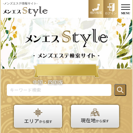
-メンズエステ情報サイト-
他の地域
ログイン
MENU
中国・四国版
現在地
エリア
から探す
から探す