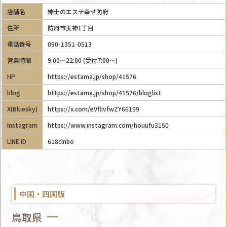
店舗名
紳士のエステ幸せ防府
住所
防府市天神1丁目
電話番号
090-1351-0513
営業時間
9:00～22:00 (受付7:00～)
HP
https://estama.jp/shop/41576
blog
https://estama.jp/shop/41576/bloglist
X(Bluesky)
https://x.com/eVflIvfwZY66199
Instagram
https://www.instagram.com/houufu3150
LINE ID
618clnbo
中国・四国版
鳥取県