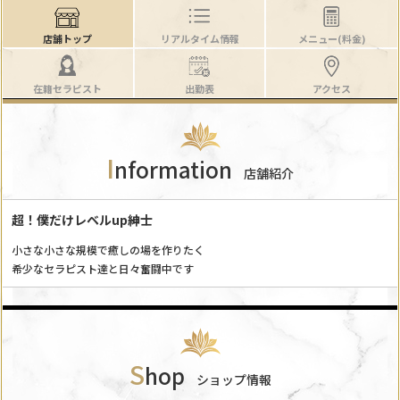
店舗トップ
リアルタイム情報
メニュー(料金)
在籍セラピスト
出勤表
アクセス
I
nformation
店舗紹介
超！僕だけレベルup紳士
小さな小さな規模で癒しの場を作りたく
希少なセラピスト達と日々奮闘中です
S
hop
ショップ情報