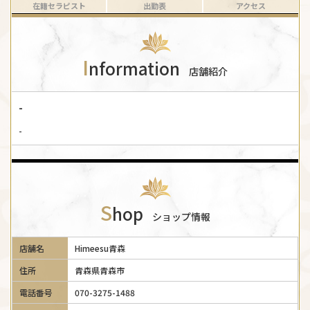
在籍セラピスト
出勤表
アクセス
I
nformation
店舗紹介
-
-
S
hop
ショップ情報
店舗名
Himeesu青森
住所
青森県青森市
電話番号
070-3275-1488