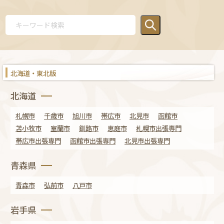
北海道・東北版
北海道
札幌市
千歳市
旭川市
帯広市
北見市
函館市
苫小牧市
室蘭市
釧路市
恵庭市
札幌市出張専門
帯広市出張専門
函館市出張専門
北見市出張専門
青森県
青森市
弘前市
八戸市
岩手県