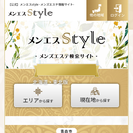
【公式】メンエスstyle
-メンズエステ情報サイト-
他の地域
ログイン
北海道・東北版
現在地
エリア
から探す
から探す
青森市