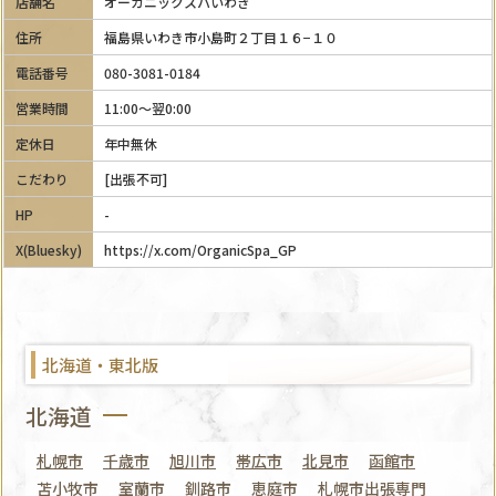
店舗名
オーガニックスパいわき
住所
福島県いわき市小島町２丁目１６−１０
電話番号
080-3081-0184
営業時間
11:00～翌0:00
定休日
年中無休
こだわり
[出張不可]
HP
-
X(Bluesky)
https://x.com/OrganicSpa_GP
北海道・東北版
北海道
札幌市
千歳市
旭川市
帯広市
北見市
函館市
苫小牧市
室蘭市
釧路市
恵庭市
札幌市出張専門