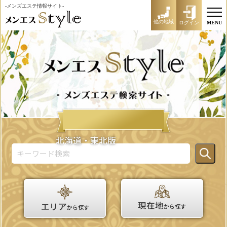
-メンズエステ情報サイト-
他の地域
ログイン
MENU
北海道・東北版
現在地
エリア
から探す
から探す