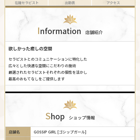
在籍セラピスト
出勤表
アクセス
I
nformation
店舗紹介
欲しかった癒しの空間
セラピストとのコミュニケーションに特化した
広々とした快適な空間にこだわりの施術
厳選されたセラピストそれぞれの個性を活かし
最高のおもてなしをご提供します
S
hop
ショップ情報
店舗名
GOSSIP GIRL [ゴシップガール]