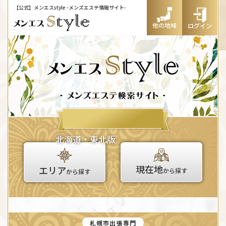
【公式】メンエスstyle
-メンズエステ情報サイト-
他の地域
ログイン
北海道・東北版
現在地
エリア
から探す
から探す
札幌市出張専門