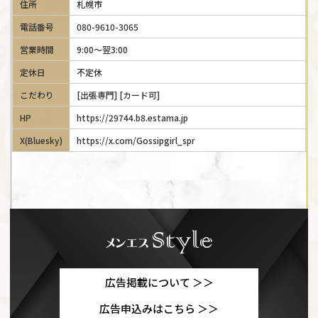
住所
札幌市
電話番号
080-9610-3065
営業時間
9:00～翌3:00
定休日
不定休
こだわり
[出張専門] [カード可]
HP
https://29744.b8.estama.jp
X(Bluesky)
https://x.com/Gossipgirl_spr
広告掲載について ＞＞
広告申込みはこちら ＞＞