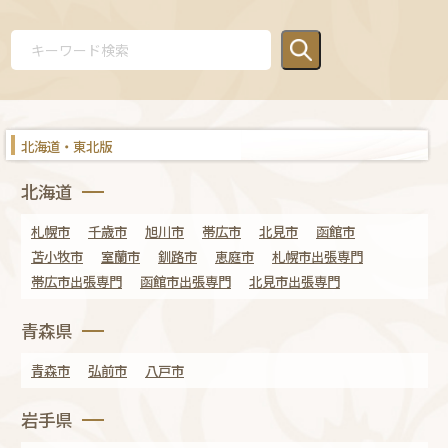
北海道・東北版
北海道
札幌市
千歳市
旭川市
帯広市
北見市
函館市
苫小牧市
室蘭市
釧路市
恵庭市
札幌市出張専門
帯広市出張専門
函館市出張専門
北見市出張専門
青森県
青森市
弘前市
八戸市
岩手県