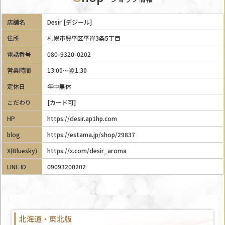
店舗名
Desir [デジール]
住所
札幌市豊平区平岸3条5丁目
電話番号
080-9320-0202
営業時間
13:00～翌1:30
定休日
年中無休
こだわり
[カード可]
HP
https://desir.ap1hp.com
blog
https://estama.jp/shop/29837
X(Bluesky)
https://x.com/desir_aroma
LINE ID
09093200202
北海道・東北版