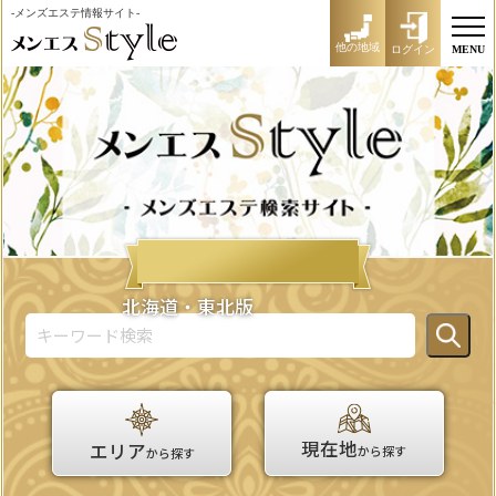
-メンズエステ情報サイト-
他の地域
ログイン
MENU
北海道・東北版
現在地
エリア
から探す
から探す