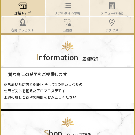
店舗トップ
リアルタイム情報
メニュー(料金)
在籍セラピスト
出勤表
アクセス
I
nformation
店舗紹介
上質な癒しの時間をご提供します
落ち着いた店内とBGM・そして1つ高いレベルの
セラピストを揃えたアロマエステです
上質の癒しと欲望の時間をお過ごしください
S
hop
ショップ情報