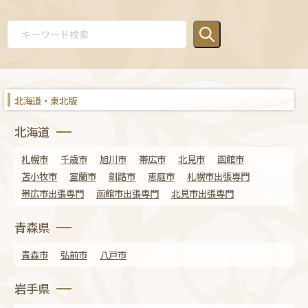
北海道・東北版
北海道
札幌市
千歳市
旭川市
帯広市
北見市
函館市
苫小牧市
室蘭市
釧路市
恵庭市
札幌市出張専門
帯広市出張専門
函館市出張専門
北見市出張専門
青森県
青森市
弘前市
八戸市
岩手県