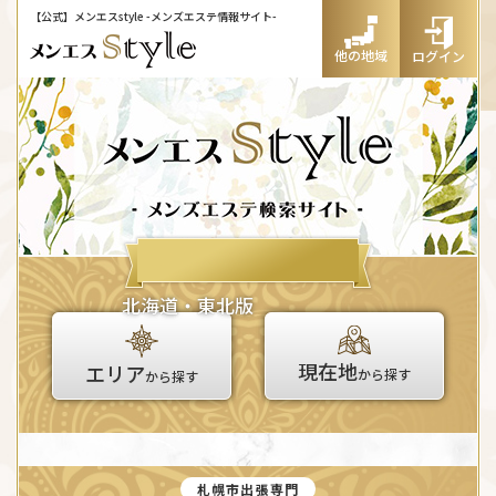
【公式】メンエスstyle
-メンズエステ情報サイト-
他の地域
ログイン
北海道・東北版
現在地
エリア
から探す
から探す
札幌市出張専門