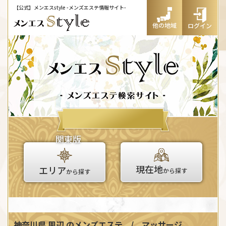
【公式】メンエスstyle
-メンズエステ情報サイト-
他の地域
ログイン
関東版
現在地
エリア
から探す
から探す
神奈川県 周辺
のメンズエステ / マッサージ