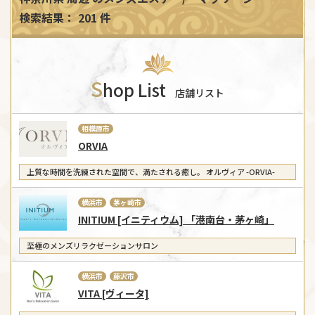
検索結果： 201 件
S
hop List
店舗リスト
相模原市
ORVIA
上質な時間を洗練された空間で、満たされる癒し。 オルヴィア -ORVIA-
横浜市
茅ヶ崎市
INITIUM [イニティウム] 「港南台・茅ヶ崎」
至極のメンズリラクゼーションサロン
横浜市
藤沢市
VITA [ヴィータ]