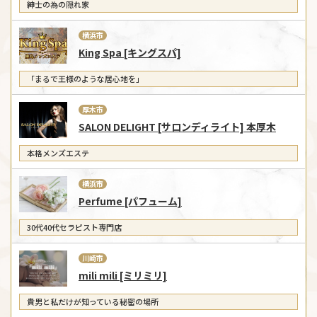
紳士の為の隠れ家
横浜市
King Spa [キングスパ]
「まるで王様のような居心地を」
厚木市
SALON DELIGHT [サロンディライト] 本厚木
本格メンズエステ
横浜市
Perfume [パフューム]
​30代40代セラピスト専門店
川崎市
mili mili [ミリミリ]
貴男と私だけが知っている秘密の場所