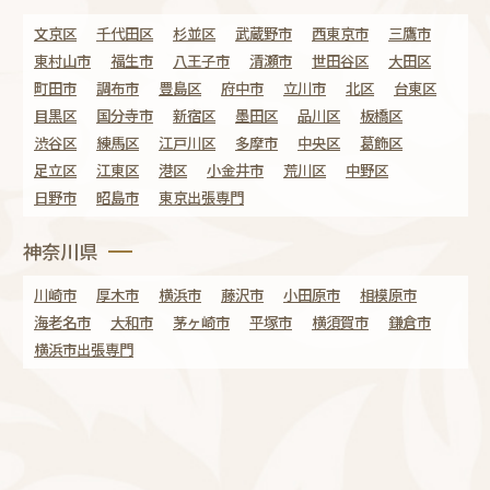
文京区
千代田区
杉並区
武蔵野市
西東京市
三鷹市
東村山市
福生市
八王子市
清瀬市
世田谷区
大田区
町田市
調布市
豊島区
府中市
立川市
北区
台東区
目黒区
国分寺市
新宿区
墨田区
品川区
板橋区
渋谷区
練馬区
江戸川区
多摩市
中央区
葛飾区
足立区
江東区
港区
小金井市
荒川区
中野区
日野市
昭島市
東京出張専門
神奈川県
川崎市
厚木市
横浜市
藤沢市
小田原市
相模原市
海老名市
大和市
茅ヶ崎市
平塚市
横須賀市
鎌倉市
横浜市出張専門