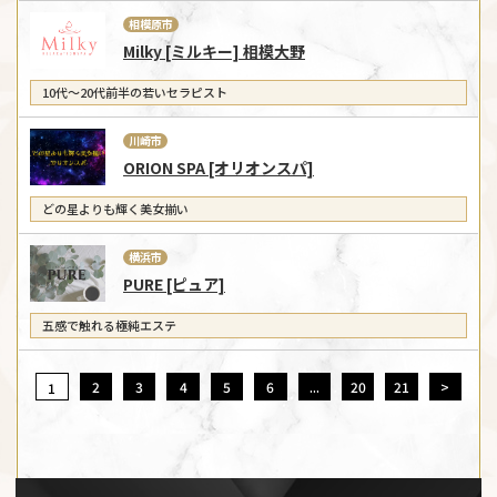
相模原市
Milky [ミルキー] 相模大野
10代～20代前半の若いセラピスト
川崎市
ORION SPA [オリオンスパ]
どの星よりも輝く美女揃い
横浜市
PURE [ピュア]
五感で触れる極純エステ
2
3
4
5
6
...
20
21
>
1