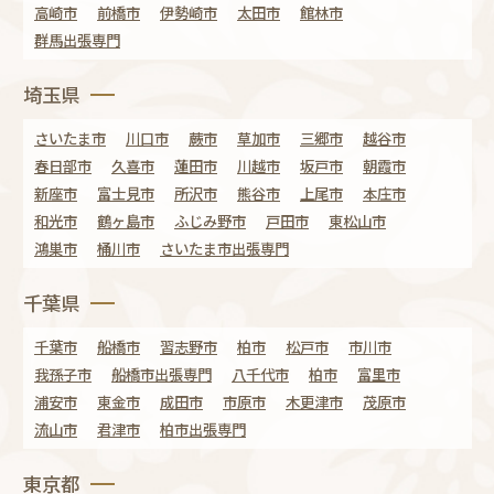
高崎市
前橋市
伊勢崎市
太田市
館林市
群馬出張専門
埼玉県
さいたま市
川口市
蕨市
草加市
三郷市
越谷市
春日部市
久喜市
蓮田市
川越市
坂戸市
朝霞市
新座市
富士見市
所沢市
熊谷市
上尾市
本庄市
和光市
鶴ヶ島市
ふじみ野市
戸田市
東松山市
鴻巣市
桶川市
さいたま市出張専門
千葉県
千葉市
船橋市
習志野市
柏市
松戸市
市川市
我孫子市
船橋市出張専門
八千代市
柏市
富里市
浦安市
東金市
成田市
市原市
木更津市
茂原市
流山市
君津市
柏市出張専門
東京都