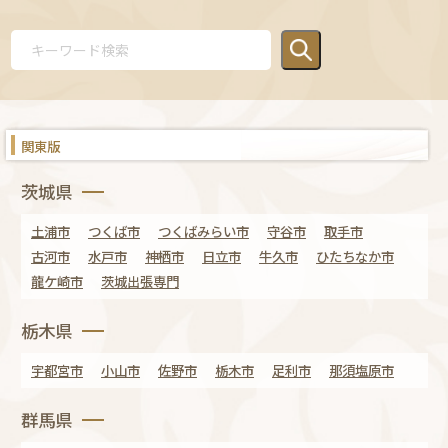
関東版
茨城県
土浦市
つくば市
つくばみらい市
守谷市
取手市
古河市
水戸市
神栖市
日立市
牛久市
ひたちなか市
龍ケ崎市
茨城出張専門
栃木県
宇都宮市
小山市
佐野市
栃木市
足利市
那須塩原市
群馬県