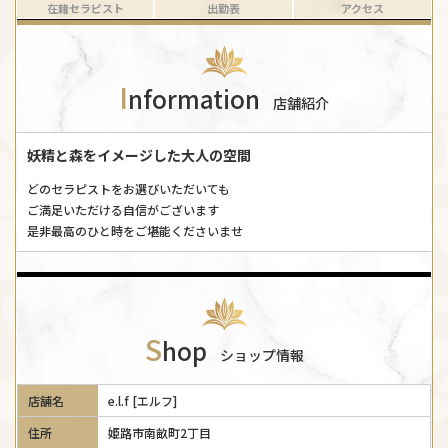
在籍セラピスト
出勤表
アクセス
I
nformation
店舗紹介
妖精と森をイメージした大人の空間
どのセラピストをお選びいただいても
ご満足いただける自信がございます
是非最高のひと時をご堪能くださいませ
S
hop
ショップ情報
店舗名
e.l.f [エルフ]
住所
姫路市南畝町2丁目