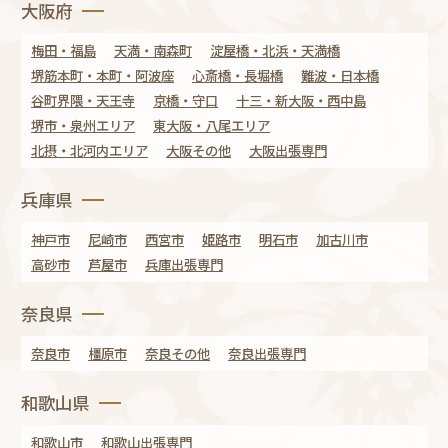
大阪府
梅田・福島
天満・南森町
淀屋橋・北浜・天満橋
堺筋本町・本町・阿波座
心斎橋・長堀橋
難波・日本橋
谷町界隈・天王寺
京橋・守口
十三・新大阪・西中島
堺市・泉州エリア
東大阪・八尾エリア
北摂・北河内エリア
大阪その他
大阪出張専門
兵庫県
神戸市
尼崎市
西宮市
姫路市
明石市
加古川市
高砂市
芦屋市
兵庫出張専門
奈良県
奈良市
橿原市
奈良その他
奈良出張専門
和歌山県
和歌山市
和歌山出張専門