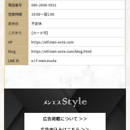
電話番号
080-2696-0551
営業時間
10:00～翌1:00
定休日
不定休
こだわり
[カード可]
HP
https://elf.men-este.com
blog
https://elf.men-este.com/blog.html
LINE ID
e.l.f-men.esute
広告掲載について ＞＞
広告申込みはこちら ＞＞