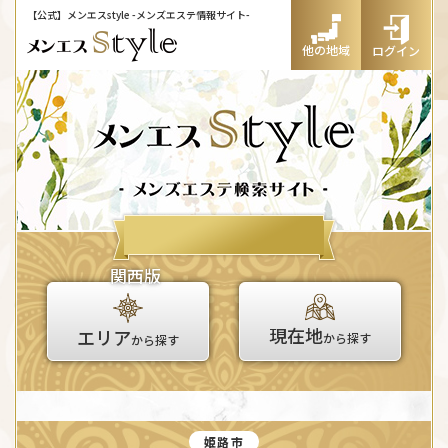
【公式】メンエスstyle
-メンズエステ情報サイト-
他の地域
ログイン
関西版
現在地
エリア
から探す
から探す
姫路市