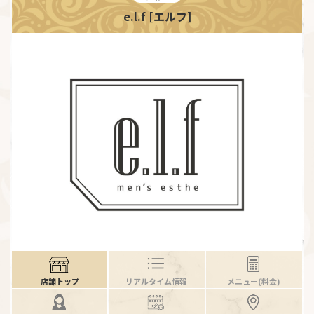
e.l.f [エルフ]
店舗トップ
リアルタイム情報
メニュー(料金)