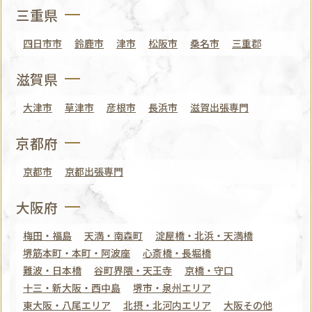
三重県
四日市市
鈴鹿市
津市
松阪市
桑名市
三重郡
滋賀県
大津市
草津市
彦根市
長浜市
滋賀出張専門
京都府
京都市
京都出張専門
大阪府
梅田・福島
天満・南森町
淀屋橋・北浜・天満橋
堺筋本町・本町・阿波座
心斎橋・長堀橋
難波・日本橋
谷町界隈・天王寺
京橋・守口
十三・新大阪・西中島
堺市・泉州エリア
東大阪・八尾エリア
北摂・北河内エリア
大阪その他