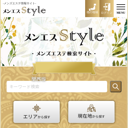
-メンズエステ情報サイト-
他の地域
ログイン
MENU
関西版
現在地
エリア
から探す
から探す