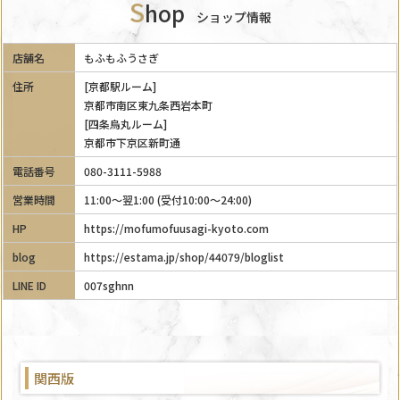
S
hop
ショップ情報
店舗名
もふもふうさぎ
住所
[京都駅ルーム]
京都市南区東九条西岩本町
[四条烏丸ルーム]
京都市下京区新町通
電話番号
080-3111-5988
営業時間
11:00～翌1:00 (受付10:00～24:00)
HP
https://mofumofuusagi-kyoto.com
blog
https://estama.jp/shop/44079/bloglist
LINE ID
007sghnn
関西版