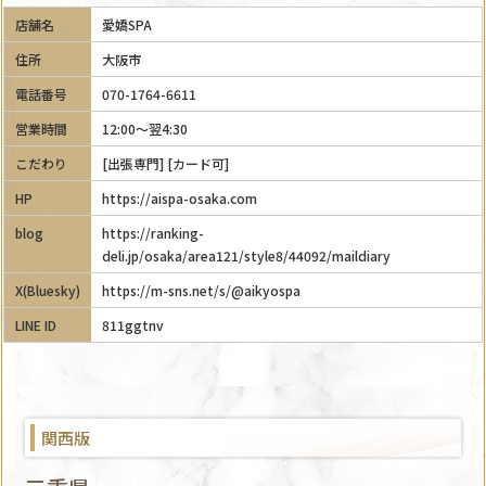
店舗名
愛嬌SPA
住所
大阪市
電話番号
070-1764-6611
営業時間
12:00～翌4:30
こだわり
[出張専門] [カード可]
HP
https://aispa-osaka.com
blog
https://ranking-
deli.jp/osaka/area121/style8/44092/maildiary
X(Bluesky)
https://m-sns.net/s/@aikyospa
LINE ID
811ggtnv
関西版