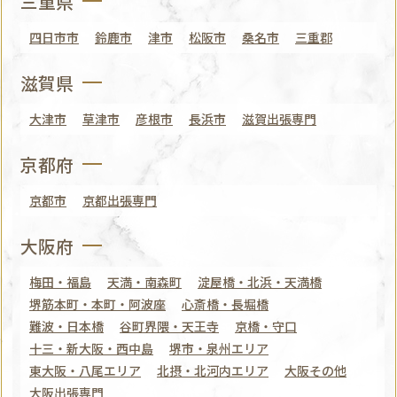
三重県
四日市市
鈴鹿市
津市
松阪市
桑名市
三重郡
滋賀県
大津市
草津市
彦根市
長浜市
滋賀出張専門
京都府
京都市
京都出張専門
大阪府
梅田・福島
天満・南森町
淀屋橋・北浜・天満橋
堺筋本町・本町・阿波座
心斎橋・長堀橋
難波・日本橋
谷町界隈・天王寺
京橋・守口
十三・新大阪・西中島
堺市・泉州エリア
東大阪・八尾エリア
北摂・北河内エリア
大阪その他
大阪出張専門