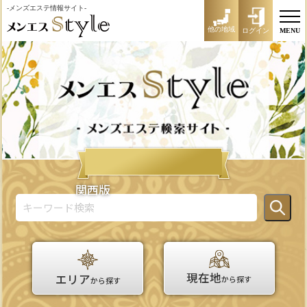
-メンズエステ情報サイト-
他の地域
ログイン
MENU
関西版
現在地
エリア
から探す
から探す