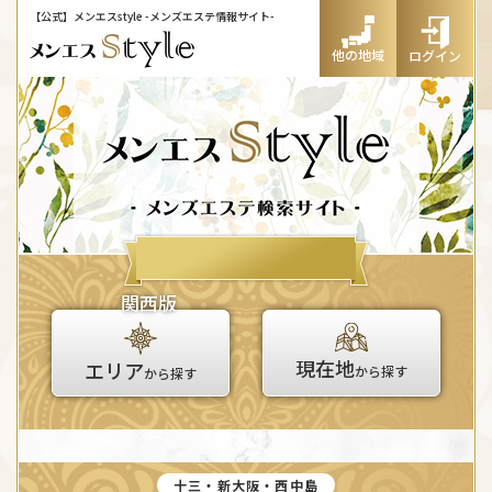
【公式】メンエスstyle
-メンズエステ情報サイト-
他の地域
ログイン
関西版
現在地
エリア
から探す
から探す
十三・新大阪・西中島