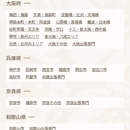
大阪府
梅田・福島
天満・南森町
淀屋橋・北浜・天満橋
堺筋本町・本町・阿波座
心斎橋・長堀橋
難波・日本橋
谷町界隈・天王寺
京橋・守口
十三・新大阪・西中島
堺市・泉州エリア
東大阪・八尾エリア
北摂・北河内エリア
大阪その他
大阪出張専門
兵庫県
神戸市
尼崎市
西宮市
姫路市
明石市
加古川市
高砂市
芦屋市
兵庫出張専門
奈良県
奈良市
橿原市
奈良その他
奈良出張専門
和歌山県
和歌山市
和歌山出張専門