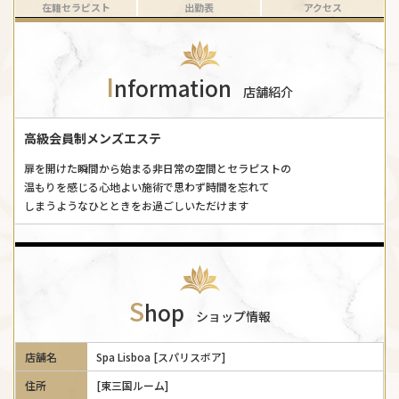
在籍セラピスト
出勤表
アクセス
I
nformation
店舗紹介
高級会員制メンズエステ
扉を開けた瞬間から始まる非日常の空間とセラピストの
温もりを感じる心地よい施術で思わず時間を忘れて
しまうようなひとときをお過ごしいただけます
S
hop
ショップ情報
店舗名
Spa Lisboa [スパリスボア]
住所
[東三国ルーム]