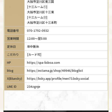
大阪市淀川区東三国
[十三ルーム①]
大阪市淀川区十三東
[十三ルーム②]
大阪市淀川区十三本町
電話番号
070-1792-0932
営業時間
12:00～翌5:00
定休日
年中無休
こだわり
[カード可]
HP
https://spa-lisboa.com
blog
https://estama.jp/shop/49946/bloglist
X(Bluesky)
https://bsky.app/profile/men73.bsky.social
LINE ID
234zgnje