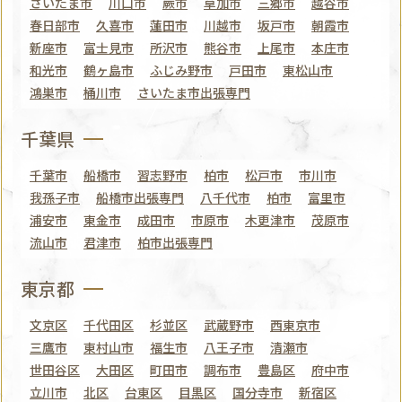
さいたま市
川口市
蕨市
草加市
三郷市
越谷市
春日部市
久喜市
蓮田市
川越市
坂戸市
朝霞市
新座市
富士見市
所沢市
熊谷市
上尾市
本庄市
和光市
鶴ヶ島市
ふじみ野市
戸田市
東松山市
鴻巣市
桶川市
さいたま市出張専門
千葉県
千葉市
船橋市
習志野市
柏市
松戸市
市川市
我孫子市
船橋市出張専門
八千代市
柏市
富里市
浦安市
東金市
成田市
市原市
木更津市
茂原市
流山市
君津市
柏市出張専門
東京都
文京区
千代田区
杉並区
武蔵野市
西東京市
三鷹市
東村山市
福生市
八王子市
清瀬市
世田谷区
大田区
町田市
調布市
豊島区
府中市
立川市
北区
台東区
目黒区
国分寺市
新宿区