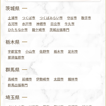
茨城県
土浦市
つくば市
つくばみらい市
守谷市
取手市
古河市
水戸市
神栖市
日立市
牛久市
ひたちなか市
龍ケ崎市
茨城出張専門
栃木県
宇都宮市
小山市
佐野市
栃木市
足利市
那須塩原市
群馬県
高崎市
前橋市
伊勢崎市
太田市
館林市
群馬出張専門
埼玉県