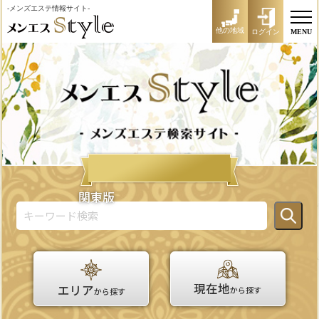
-メンズエステ情報サイト-
他の地域
ログイン
MENU
関東版
現在地
エリア
から探す
から探す