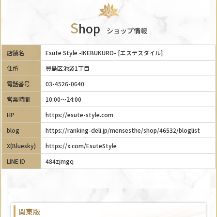
S
hop
ショップ情報
店舗名
Esute Style -IKEBUKURO- [エステスタイル]
住所
豊島区池袋1丁目
電話番号
03-4526-0640
営業時間
10:00～24:00
HP
https://esute-style.com
blog
https://ranking-deli.jp/mensesthe/shop/46532/bloglist
X(Bluesky)
https://x.com/EsuteStyle
LINE ID
484zjmgq
関東版