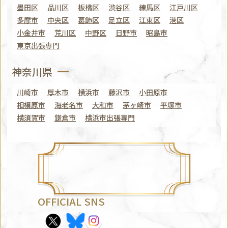
墨田区
品川区
板橋区
渋谷区
練馬区
江戸川区
多摩市
中央区
葛飾区
足立区
江東区
港区
小金井市
荒川区
中野区
日野市
昭島市
東京出張専門
神奈川県
川崎市
厚木市
横浜市
藤沢市
小田原市
相模原市
海老名市
大和市
茅ヶ崎市
平塚市
横須賀市
鎌倉市
横浜市出張専門
OFFICIAL SNS