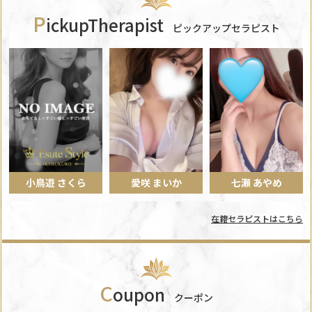
P
ickupTherapist
ピックアップセラピスト
小鳥遊 さくら
愛咲 まいか
七瀬 あやめ
在籍セラピストはこちら
C
oupon
クーポン