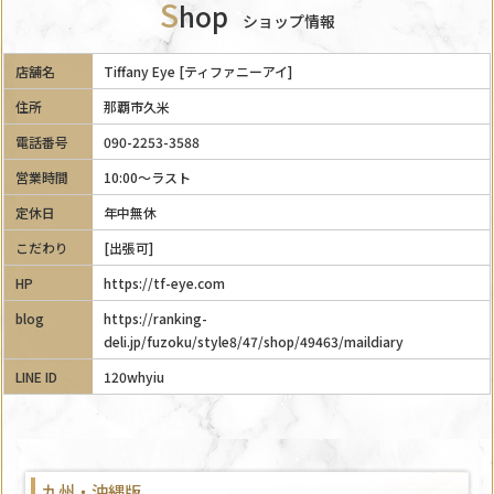
S
hop
ショップ情報
店舗名
Tiffany Eye [ティファニーアイ]
住所
那覇市久米
電話番号
090-2253-3588
営業時間
10:00～ラスト
定休日
年中無休
こだわり
[出張可]
HP
https://tf-eye.com
blog
https://ranking-
deli.jp/fuzoku/style8/47/shop/49463/maildiary
LINE ID
120whyiu
九州・沖縄版