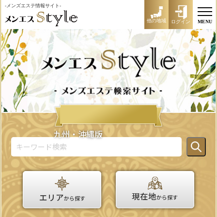
-メンズエステ情報サイト-
他の地域
ログイン
MENU
九州・沖縄版
現在地
エリア
から探す
から探す